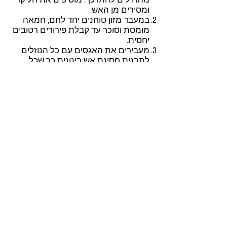
ומסירים מן האש.
במעבד מזון טוחנים יחד לחם, חמאה
מומסת וסוכר עד קבלת פירורים רטובים
יחסית.
מעבירים את האגסים עם כל הנוזלים
לתבנית חסינת אש בינונית כך שכל
תחתית הכלי תכוסה בפירות ורוטב.
מפזרים ומפוררים מעל את קרמבל
הלחם ומעבירים לתנור שחומם מראש ל-
180 מעלות למשך 30 דקות בערך, או עד
שהפירורים משחימים יפה מעל. מוציאים
מהתנור ומניחים לצינון למשך 15 דקות
לערך.
בעזרת כף גדולה מגישים מן הקרמבל
לצלחת אישית או קערית ומעל מניחים
גלידה וניל.