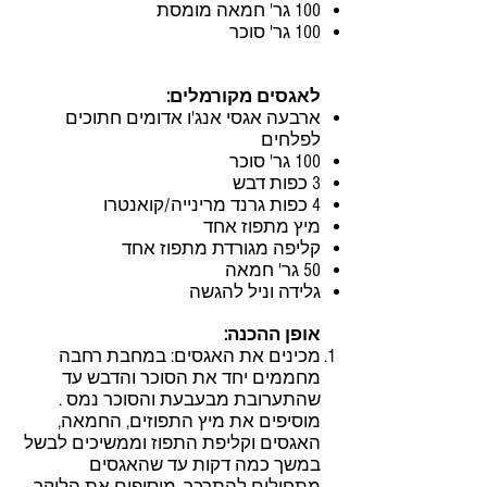
100 גר' חמאה מומסת
100 גר' סוכר
לאגסים מקורמלים:
ארבעה אגסי אנג'ו אדומים חתוכים
לפלחים
100 גר' סוכר
3 כפות דבש
4 כפות גרנד מרינייה/קואנטרו
מיץ מתפוז אחד
קליפה מגורדת מתפוז אחד
50 גר' חמאה
גלידה וניל להגשה
אופן ההכנה:
מכינים את האגסים: במחבת רחבה
מחממים יחד את הסוכר והדבש עד
שהתערובת מבעבעת והסוכר נמס .
מוסיפים את מיץ התפוזים, החמאה,
האגסים וקליפת התפוז וממשיכים לבשל
במשך כמה דקות עד שהאגסים
מתחילים להתרכך. מוסיפים את הליקר