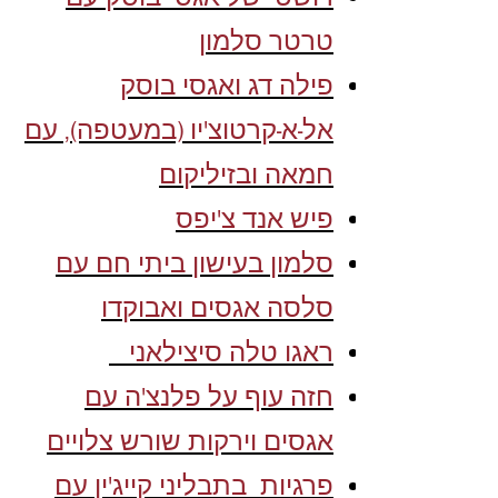
טרטר סלמו
ן
פילה דג ואגסי בוסק
אל-א-קרטוצ'יו (במעטפה), עם
חמאה ובזיליקום
פיש אנד צ'יפס
סלמון בעישון ביתי חם עם
סלסה אגסים ואבוקדו
ראגו טלה סיצילאני
חזה עוף על פלנצ'ה עם
אגסים וירקות שורש צלויים
פרגיות בתבליני קייג'ין עם