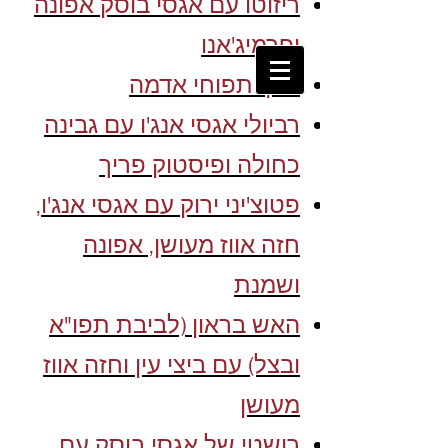
ריזוטו עם אגסי בוסק אפונה
ופרמיג'אנו
ניוקי תפוחי אדמה
רביולי אגסי אנג'ו עם גבינה
כחולה ופיסטוק פריך
פטוצ'יני ירוק עם אגסי אנג'ו,
חזה אווז מעושן, אפונה
ושמנת
האש בראון (לביבת תפו"א
ובצל) עם ביצי עין וחזה אווז
מעושן
רושטי של אגסי בוסק עם