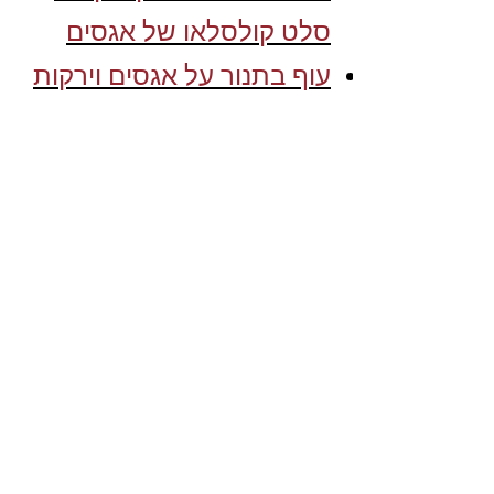
סלט קולסלאו של אגסים
עוף בתנור על אגסים וירקות
שורש
פסטייה פרגיות אגסים
וכרישה
רוסטביף עם אגסים וירקות
שורש צלויים
המבורגר/שניצל של פסח
כופתלס עם סלרי ונענע
ברוטב אגסים מתוק חריף
מקלובה של עוף וירקות