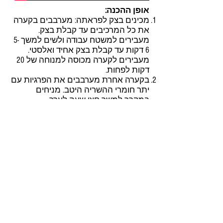
אופן ההכנה:
מכינים בצק לפראתה: מערבבים בקערה
את כל המרכיבים עד קבלת בצק.
מעבירים למשטח עבודה ולשים למשך 5-
6 דקות עד קבלת בצק אחיד ואלסטי.
מעבירים לקערה מכוסה למנוחה של 20
דקות לפחות.
בקערה אחרת מערבבים את הפרגיות עם
יתר חומרי ההשריה היטב. מניחים
במקרר למשך חצי שעה לערך.
בינתיים מכינים את הרוטב לבישול העוף.
טוחנים במעבד מזון את הבצל, השום
והג'ינג'ר למחית חלקה. במחבת רחבה
מחממים את שמן הקנולה ומטגנים בו על
להבה בינונית את מחית הבצל והשום,
במשך 7-8 דקות ,ללא השחמה. מוסיפים
למחבת את הכורכום והצ'ילי ומטגנים עוד
כדקה. מוסיפים את העגבניות המרוסקות
ואת קרם הקוקוס, מביאים לרתיחה,
מנמיכים את הלהבה ומבשלים במשך
כמה דקות. מתבלים במלח ומעט פלפל.
מחממים מחבת צלייה עם פסים לחום