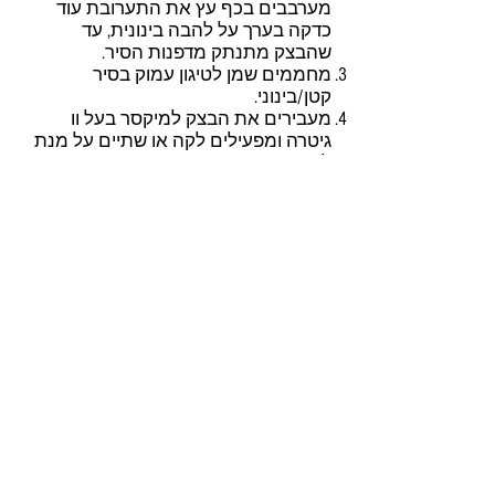
מערבבים בכף עץ את התערובת עוד
כדקה בערך על להבה בינונית, עד
שהבצק מתנתק מדפנות הסיר.
מחממים שמן לטיגון עמוק בסיר
קטן/בינוני.
מעבירים את הבצק למיקסר בעל וו
גיטרה ומפעילים לקה או שתיים על מנת
לצנן מעט את הבצק. מוסיפים את
הביצים בזו אחר זו לבצק. ממתינים שכל
ביצה תיטמע בתערובת לפני הוספת
הבאה. מעבירים את התערובת לשק
זילוף עם צנתר משונן.
מזלפים לשמן החם ( 180 מע') את הבצק.
כדאי לחתוך בעזרת מספריים באורך 7-8
ס"מ בערך. מעבירים את הצ'ורוס
הזהובים לנייר סופג. אם אוהבים מאד
מתוק ניתן לגלגל בסוכר.
מגישים את הצ'ורוס עם ריבת האגסים
לטבילה וכוס מים קרים ליד.