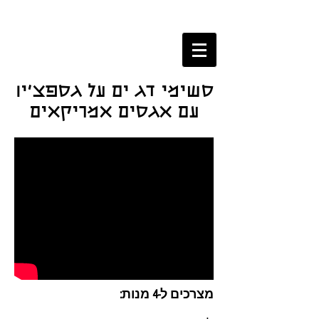
סשימי דג ים על גספצ'יו
עם אגסים אמריקאים
מצרכים ל-4 מנות: