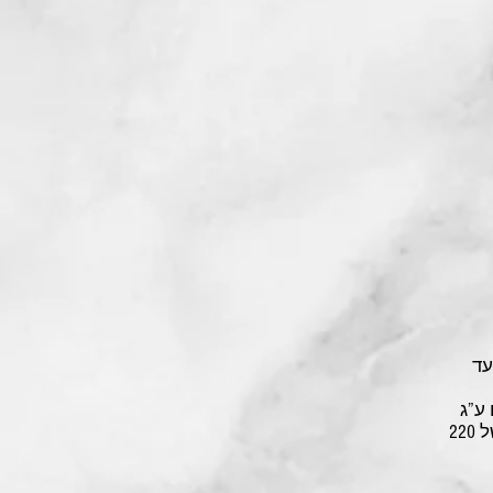
עד
ע”ג
תבנית עם נייר אפייה, מזליפים מעליהם שמן זית, מפזרים טימין טרי וצולים בתנור שחומם מראש לחום של 220