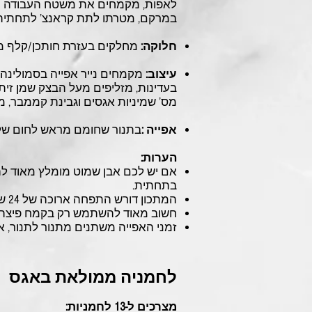
לאפות, מקמחים את משטח העבודה והב
במרקם, מטרתו לתת קראנצ’ לתחתית 
חלוקה:
מחלקים בעזרת חותכן/קלף מ
עיצוב:
מקמחים נייר אפייה בסמולינה,
בעדינות, מזליפים מעל הבצק שמן זית,
מס’ שמיניות אגסים וגבינת קממבר, מז
אפייה :
בתנור שחומם מראש לחום של 240 מעלות אופים כ- 12 דקות עד להזהבה של הב
הערות:
אם יש לכם אבן שמוט מומלץ מאוד לה
בתחתית.
המתכון דורש התפחה ארוכה של 24 שעות ע”מ להגיע למרקם מאוד ייחודי וטעים.
חשוב מאוד להשתמש רק בקמח פיצה.
זמני האפייה משתנים מתנור לתנור, 
לחמניה ממולאת באגס
מצרכים ל-13 לחמניות: