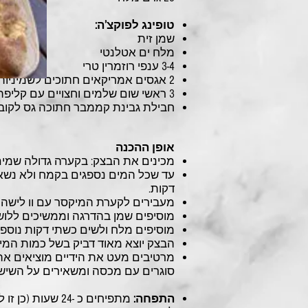
טופינג לפוקצ’ה:
שמן זית
מלח ים אטלנטי
3-4 ענפי רוזמרין טרי
2 אגסים אמריקאים חתוכים לשמיניות(ללא הליבה והגרעינים)
3 ראשי שום שלמים וחצויים עם קליפתם
חבילת גבינת קממבר חתוכה גס לקובי
אופן ההכנה
מכינים את הבצק: בקערה גדולה שמי
עד שכל המים נספגים בקמח ולא נשא
דקות.
מעבירים לקערת המיקסר עם וו לישה את ה
מוסיפים שמן בהדרגה וממשיכים ללוש 3 דקות נוספות
מוסיפים מלח ולשים כשתי דקות נוספו
הבצק יוצא מאוד דביק בשל כמות המים 
מרטיבים מעט את הידיים מוציאים א
סוגרים עם מכסה ומשאירים על השיש
התפחה:
מתפיחים כ -24 