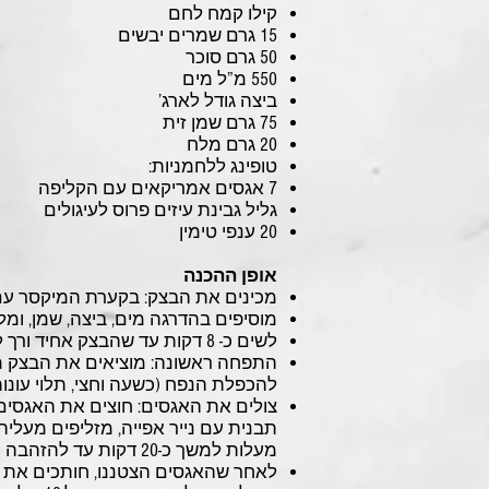
קילו קמח לחם
15 גרם שמרים יבשים
50 גרם סוכר
550 מ”ל מים
ביצה גודל לארג’
75 גרם שמן זית
20 גרם מלח
טופינג ללחמניות:
7 אגסים אמריקאים עם הקליפה
גליל גבינת עיזים פרוס לעיגולים
20 ענפי טימין
אופן ההכנה
מכינים את הבצק: בקערת המיקסר עם 
מוסיפים בהדרגה מים, ביצה, שמן, ומל
לשים כ- 8 דקות עד שהבצק אחיד ורך למגע.
התפחה ראשונה: מוציאים את הבצק מה
להכפלת הנפח (כשעה וחצי, תלוי עונו
צולים את האגסים: חוצים את האגסים 
מעלות למשך כ-20 דקות עד להזהבה יפה ורכות (האגסים עוד יכנסו לתנור עם הלחמניות בהמשך).
לאחר שהאגסים הצטננו, חותכים את גב