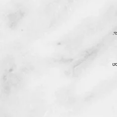
י,
סט